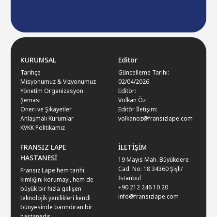
KURUMSAL
Editör
Tarihçe
Güncelleme Tarihi:
Misyonumuz & Vizyonumuz
02/04/2026
Yönetim Organizasyon
Editör:
Şeması
Volkan Öz
Öneri ve Şikayetler
Editör İletişim:
Anlaşmalı Kurumlar
volkanoz@fransizlape.com
KVKK Politikamız
FRANSIZ LAPE
İLETİŞİM
HASTANESİ
19 Mayıs Mah. Büyükdere
Cad. No: 18 34360 Şişli/
Fransız Lape hem tarihi
İstanbul
kimliğini korumayı, hem de
+90 212 246 10 20
büyük bir hızla gelişen
info@fransizlape.com
teknolojik yenilikleri kendi
bünyesinde barındıran bir
hastanedir.